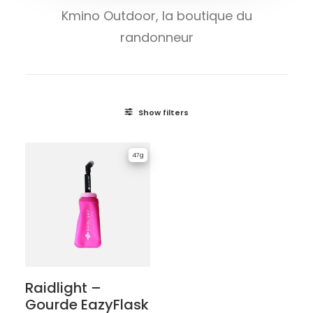
Kmino Outdoor, la boutique du
randonneur
Show filters
47g
Raidlight –
Gourde EazyFlask