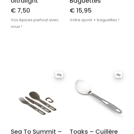
Ultralight
Baguettes
€
7,50
€
15,95
Vos épices partout avec
Votre spork + baguettes !
vous !
26g
18g
Sea To Summit –
Toaks – Cuillère