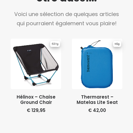
Voici une sélection de quelques articles
qui pourraient également vous plaire!
637g
110g
AJOUTER AU PANIER
AJOUTER AU PANIER
Hélinox – Chaise
Thermarest –
Ground Chair
Matelas Lite Seat
€
129,95
€
42,00