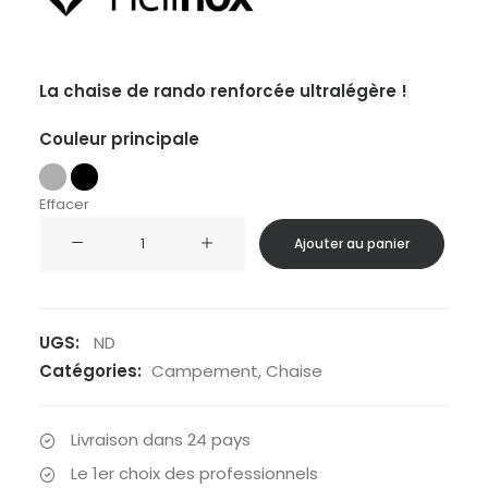
La chaise de rando renforcée ultralégère !
Couleur principale
Effacer
quantité
Ajouter au panier
de
Hélinox
-
Chaise
UGS:
ND
Chair
Catégories:
Campement
,
Chaise
Zero
L
Livraison dans 24 pays
Le 1er choix des professionnels