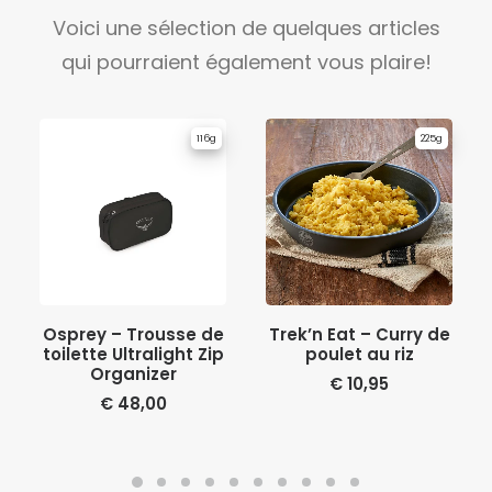
Voici une sélection de quelques articles
qui pourraient également vous plaire!
116g
225g
AJOUTER AU PANIER
AJOUTER AU PANIER
Osprey – Trousse de
Trek’n Eat – Curry de
toilette Ultralight Zip
poulet au riz
Organizer
€
10,95
€
48,00