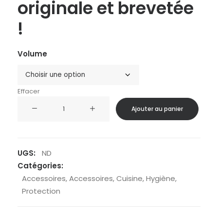
originale et brevetée
!
Volume
Effacer
quantité
Ajouter au panier
de
Human
Gear
-
UGS:
ND
GoToob+
Catégories:
-
Accessoires
,
Accessoires
,
Cuisine
,
Hygiène
,
1Pièce
Protection