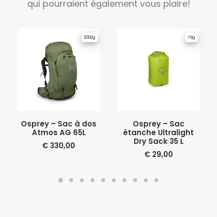
qui pourraient également vous plaire!
2092g
79g
AJOUTER AU PANIER
AJOUTER AU PANIER
Osprey – Sac à dos
Osprey – Sac
Atmos AG 65L
étanche Ultralight
Dry Sack 35 L
€
330,00
€
29,00