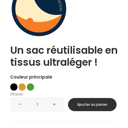
Un sac réutilisable en
tissus ultraléger !
Couleur principale
Effacer
quantité
Ajouter au panier
de
Ticket
to