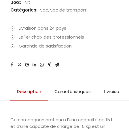
the
UGS:
ND
Moon
Catégories:
Sac
,
Sac de transport
-
Sac
Livraison dans 24 pays
de
Le 1er choix des professionnels
transport
Garantie de satisfaction
ultraléger
Description
Caractéristiques
Livraison & 
Ce compagnon pratique d’une capacité de 15 L
et d’une capacité de charge de 15 kg est un