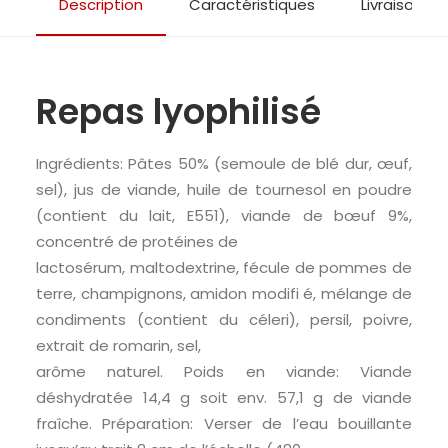
Description
Caractéristiques
Livraison & 
Repas lyophilisé
Ingrédients: Pâtes 50% (semoule de blé dur, œuf,
sel), jus de viande, huile de tournesol en poudre
(contient du lait, E551), viande de bœuf 9%,
concentré de protéines de
lactosérum, maltodextrine, fécule de pommes de
terre, champignons, amidon modifi é, mélange de
condiments (contient du céleri), persil, poivre,
extrait de romarin, sel,
arôme naturel. Poids en viande: Viande
déshydratée 14,4 g soit env. 57,1 g de viande
fraîche. Préparation: Verser de l’eau bouillante