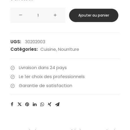
quantité
Ajouter au panier
de
Trek'n
Eat
-
UGS:
30202003
Bœuf
Catégories:
Cuisine
,
Nourriture
chasseur
aux
Livraison dans 24 pays
pâtes
Le 1er choix des professionnels
Garantie de satisfaction