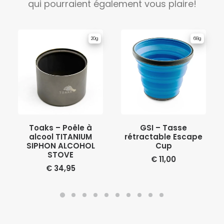
qui pourraient également vous plaire!
20g
68g
AJOUTER AU PANIER
AJOUTER AU PANIER
Toaks – Poêle à
GSI – Tasse
alcool TITANIUM
rétractable Escape
SIPHON ALCOHOL
Cup
STOVE
€
11,00
€
34,95