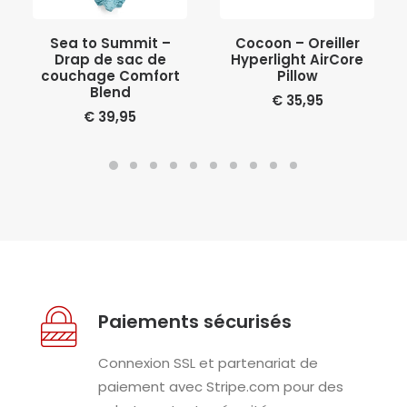
AJOUTER AU PANIER
AJOUTER AU PANIER
Sea to Summit –
Cocoon – Oreiller
Drap de sac de
Hyperlight AirCore
couchage Comfort
Pillow
Blend
€
35,95
€
39,95
Paiements sécurisés
Connexion SSL et partenariat de
paiement avec Stripe.com pour des