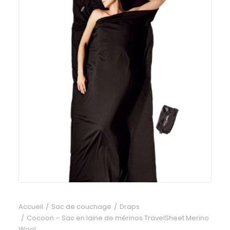
Accueil
Sac de couchage
Draps
Cocoon – Sac en laine de mérinos TravelSheet Merino
Wool