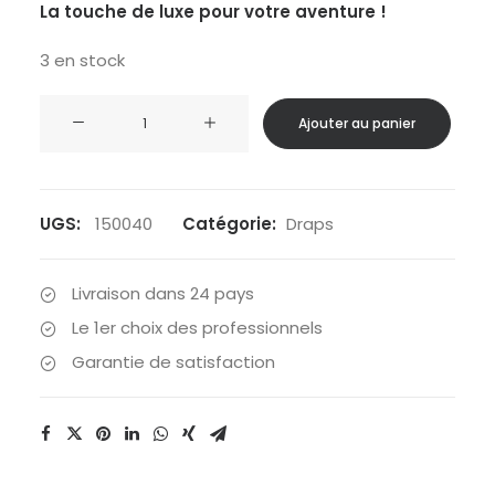
La touche de luxe pour votre aventure !
3 en stock
quantité
Ajouter au panier
de
Wilsa
-
Drap
UGS:
150040
Catégorie:
Draps
de
sac
Livraison dans 24 pays
en
Le 1er choix des professionnels
soie
Garantie de satisfaction