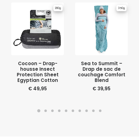
280g
350g
AJOUTER AU PANIER
AJOUTER AU PANIER
Cocoon – Drap-
Sea to Summit –
housse Insect
Drap de sac de
Protection Sheet
couchage Comfort
Egyptian Cotton
Blend
€
49,95
€
39,95