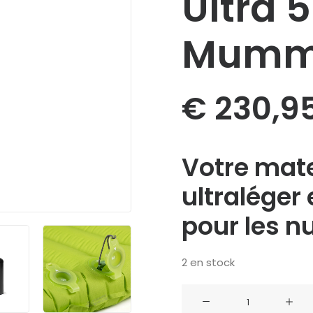
Ultra 
Mum
€
230,9
Votre mate
ultraléger
pour les nu
2 en stock
quantité
de