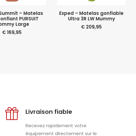
UTER AU PANIER
LIRE LA SUITE
Summit – Matelas
Exped – Matelas gonflable
onflant PURSUIT
Ultra 3R LW Mummy
ommy Large
€
209,95
€
169,95
Livraison fiable
Recevez rapidement votre
équipement directement sur le