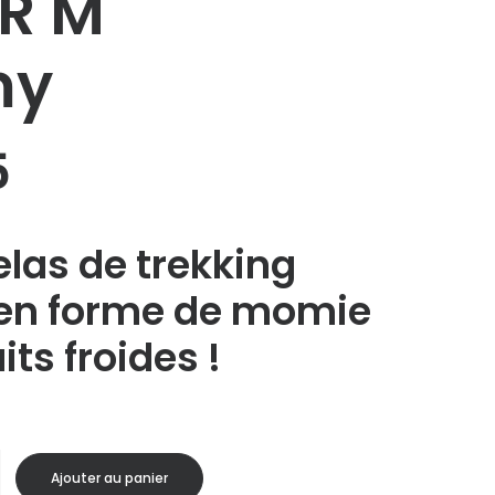
5R M
my
5
las de trekking
 en forme de momie
its froides !
Ajouter au panier