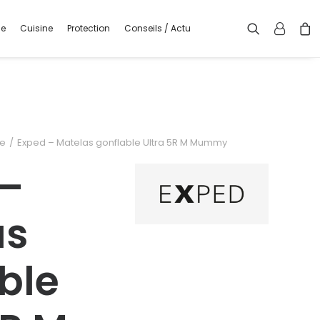
ge
Cuisine
Protection
Conseils / Actu
le
Exped – Matelas gonflable Ultra 5R M Mummy
 –
as
ble