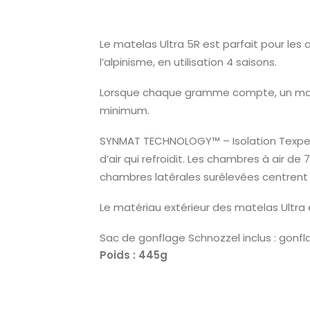
Le matelas Ultra 5R est parfait pour les
l’alpinisme, en utilisation 4 saisons.
Lorsque chaque gramme compte, un matela
minimum.
SYNMAT TECHNOLOGY™ – Isolation Texpedlo
d’air qui refroidit. Les chambres à air d
chambres latérales surélevées centrent 
Le matériau extérieur des matelas Ultra e
Sac de gonflage Schnozzel inclus : gonf
Poids : 445g