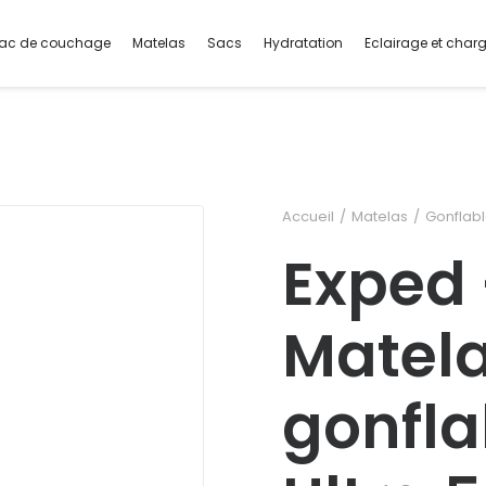
ac de couchage
Matelas
Sacs
Hydratation
Eclairage et char
Accueil
Matelas
Gonflab
Exped
Matel
gonfla