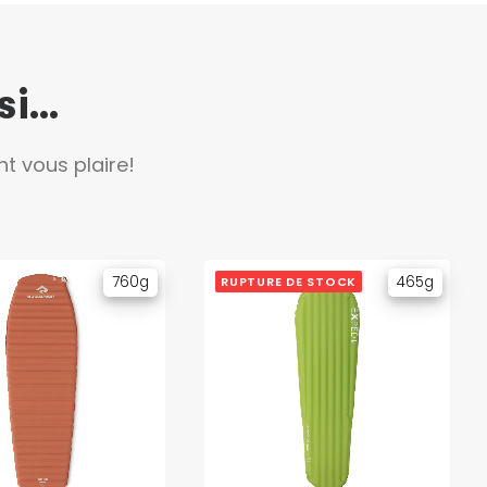
...
t vous plaire!
760g
465g
RUPTURE DE STOCK