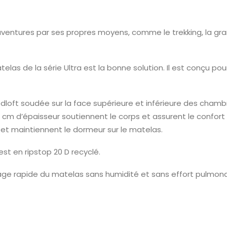
 aventures par ses propres moyens, comme le trekking, la gr
s de la série Ultra est la bonne solution. Il est conçu p
ft soudée sur la face supérieure et inférieure des chambre
e 7 cm d’épaisseur soutiennent le corps et assurent le confo
et maintiennent le dormeur sur le matelas.
st en ripstop 20 D recyclé.
lage rapide du matelas sans humidité et sans effort pulmona