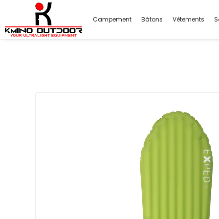
Campement
Bâtons
Vêtements
S