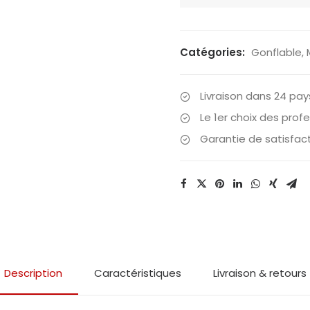
Exped
-
Matelas
Catégories:
Gonflable
,
gonflable
Ultra
Livraison dans 24 pay
5R
Le 1er choix des prof
M
Garantie de satisfac
Mummy
Description
Caractéristiques
Livraison & retours