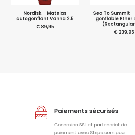
LIRE LA SUITE
AJOUTER AU PA
Nordisk – Matelas
Sea To Summit –
autogonflant Vanna 2.5
gonflable Ether 
(Rectangular
€
89,95
€
239,95
Paiements sécurisés
Connexion SSL et partenariat de
paiement avec Stripe.com pour