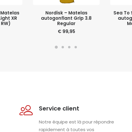
NIER
AJOUTER AU PANIER
AJO
 Matelas
Nordisk – Matelas
Sea To 
Light XR
autogonflant Grip 3.8
autog
 RW)
Regular
M
€
99,95
Service client
Notre équipe est là pour répondre
rapidement à toutes vos