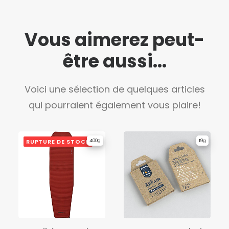
Vous aimerez peut-
être aussi...
Voici une sélection de quelques articles
qui pourraient également vous plaire!
RUPTURE DE STOCK
400g
19g
LIRE LA SUITE
AJOUTER AU PANIER