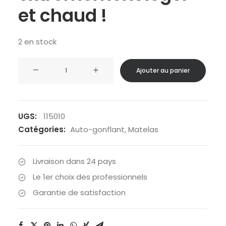
et chaud !
2 en stock
quantité
Ajouter au panier
de
Nordisk
-
Matelas
UGS:
115010
autogonflant
Catégories:
Auto-gonflant
,
Matelas
Grip
3.8
Livraison dans 24 pays
Large
Le 1er choix des professionnels
Garantie de satisfaction