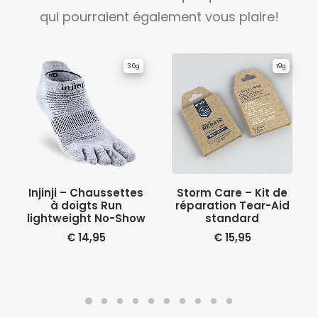
qui pourraient également vous plaire!
36g
19g
CHOIX DES OPTIONS
AJOUTER AU PANIER
Injinji – Chaussettes
Storm Care – Kit de
à doigts Run
réparation Tear-Aid
lightweight No-Show
standard
€
14,95
€
15,95