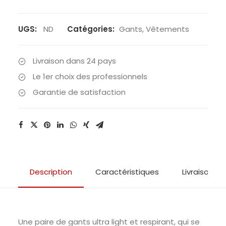
Raidlight
-
Gants
UGS:
ND
Catégories:
Gants
,
Vêtements
TRAIL
TOUCH
Livraison dans 24 pays
Le 1er choix des professionnels
Garantie de satisfaction
Description
Caractéristiques
Livraison & 
Une paire de gants ultra light et respirant, qui se