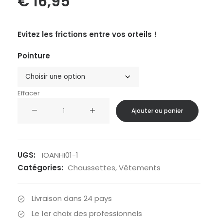
€
16,95
Evitez les frictions entre vos orteils !
Pointure
Effacer
quantité
Ajouter au panier
de
IONIJIE
-
Chaussettes
UGS:
IOANHI01-1
à
Catégories:
Chaussettes
,
Vêtements
orteils
Haute
Livraison dans 24 pays
respirante
Le 1er choix des professionnels