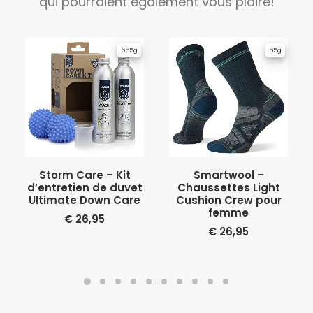
qui pourraient également vous plaire!
665g
65g
AJOUTER AU PANIER
CHOIX DES OPTIONS
Storm Care – Kit
Smartwool –
d’entretien de duvet
Chaussettes Light
Ultimate Down Care
Cushion Crew pour
femme
€
26,95
€
26,95