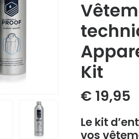
Vêtem
techn
Appare
Kit
€
19,95
Le kit d’en
vos vêteme