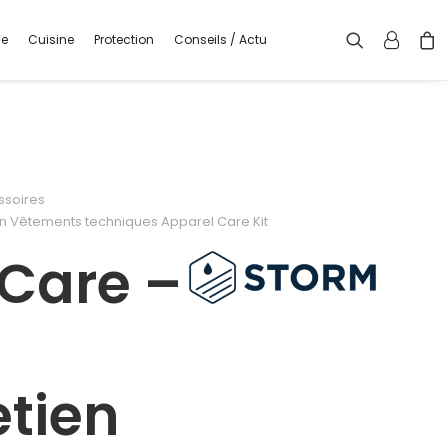
ge
Cuisine
Protection
Conseils / Actu
ssoires
ien Vêtements techniques Apparel Care Kit
Care –
etien