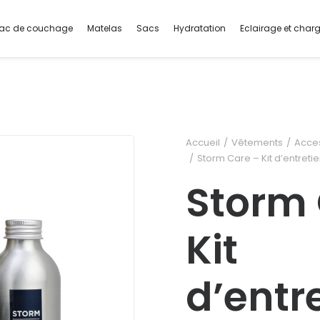
ac de couchage
Matelas
Sacs
Hydratation
Eclairage et char
Accueil
Vêtements
Acce
Storm Care – Kit d’entret
Storm 
Kit
d’entr