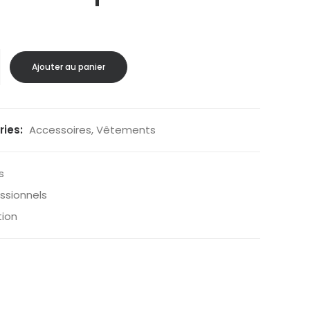
Ajouter au panier
ies:
Accessoires
,
Vêtements
s
essionnels
tion