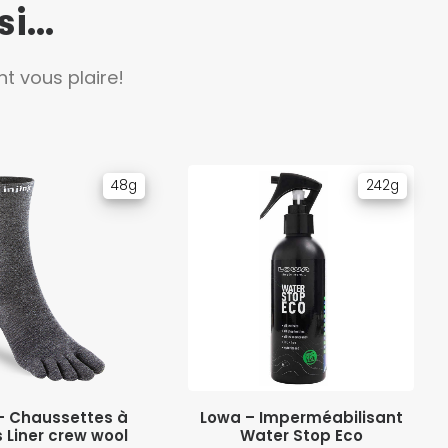
...
t vous plaire!
48g
242g
IX DES OPTIONS
AJOUTER AU PANIER
i – Chaussettes à
Lowa – Imperméabilisant
 Liner crew wool
Water Stop Eco