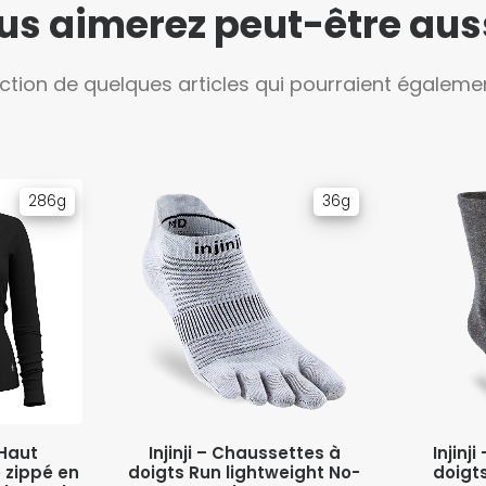
us aimerez peut-être aussi
ection de quelques articles qui pourraient égalemen
286g
36g
IONS
CHOIX DES OPTIONS
CHO
Haut
Injinji – Chaussettes à
Injinj
zippé en
doigts Run lightweight No-
doigts