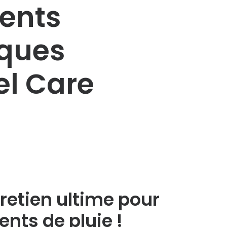
ents
iques
l Care
tretien ultime pour
nts de pluie !