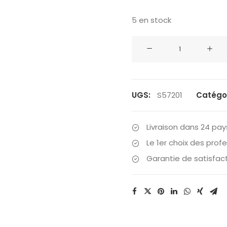
5 en stock
quantité
de
Storm
Care
-
UGS:
S57201
Catégor
Kit
d'entretien
Livraison dans 24 pay
Vêtements
Le 1er choix des prof
techniques
Garantie de satisfac
Apparel
Care
Kit