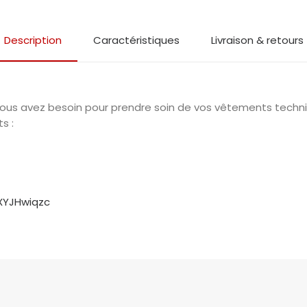
Description
Caractéristiques
Livraison & retours
 vous avez besoin pour prendre soin de vos vêtements techn
s :
S
XYJHwiqzc