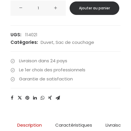
quantité
Ajouter au panier
de
Wilsa
-
Sac
UGS:
114021
de
Catégories:
Duvet
,
Sac de couchage
couchage
KL
Livraison dans 24 pays
250
Le 1er choix des professionnels
Garantie de satisfaction
Description
Caractéristiques
Livraison & 