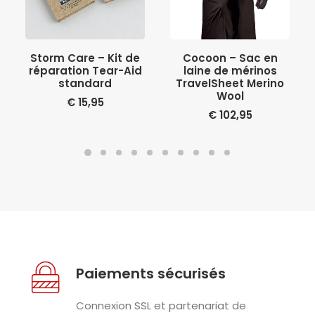
AJOUTER AU PANIER
LIRE LA SUITE
Storm Care – Kit de
Cocoon – Sac en
réparation Tear-Aid
laine de mérinos
standard
TravelSheet Merino
Wool
€
15,95
€
102,95
Paiements sécurisés
Connexion SSL et partenariat de